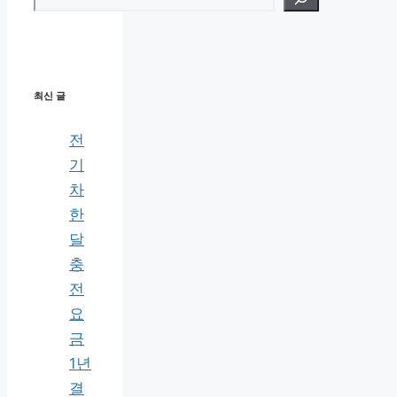
최신 글
전
기
차
한
달
충
전
요
금
1년
결