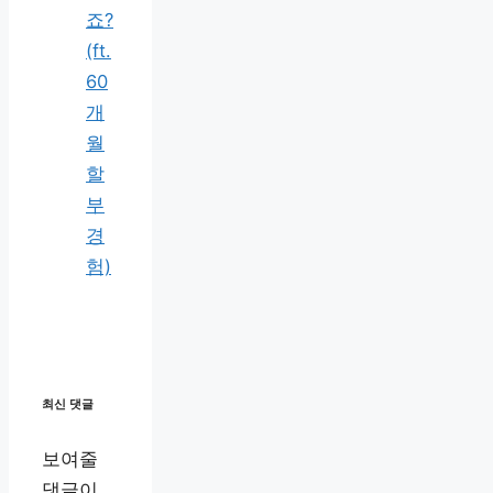
죠?
(ft.
60
개
월
할
부
경
험)
최신 댓글
보여줄
댓글이