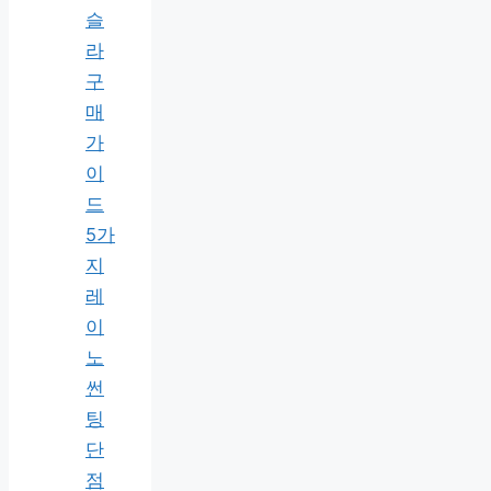
슬
라
구
매
가
이
드
5가
지
레
이
노
썬
팅
단
점