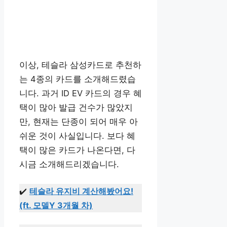
이상, 테슬라 삼성카드로 추천하
는 4종의 카드를 소개해드렸습
니다. 과거 ID EV 카드의 경우 혜
택이 많아 발급 건수가 많았지
만, 현재는 단종이 되어 매우 아
쉬운 것이 사실입니다. 보다 혜
택이 많은 카드가 나온다면, 다
시금 소개해드리겠습니다.
✔️
테슬라 유지비 계산해봤어요!
(ft. 모델Y 3개월 차)