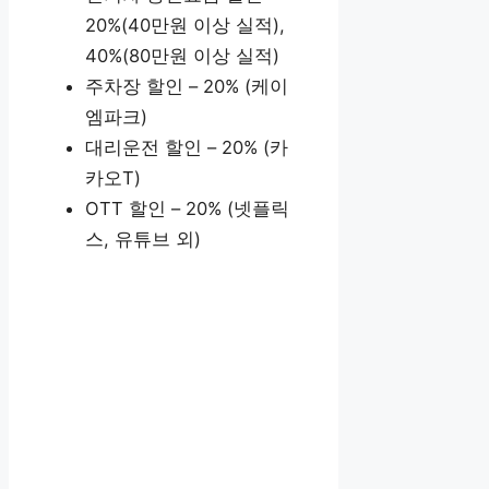
20%(40만원 이상 실적),
40%(80만원 이상 실적)
주차장 할인 – 20% (케이
엠파크)
대리운전 할인 – 20% (카
카오T)
OTT 할인 – 20% (넷플릭
스, 유튜브 외)