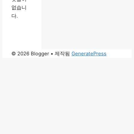
없습니
다.
© 2026 Blogger
• 제작됨
GeneratePress