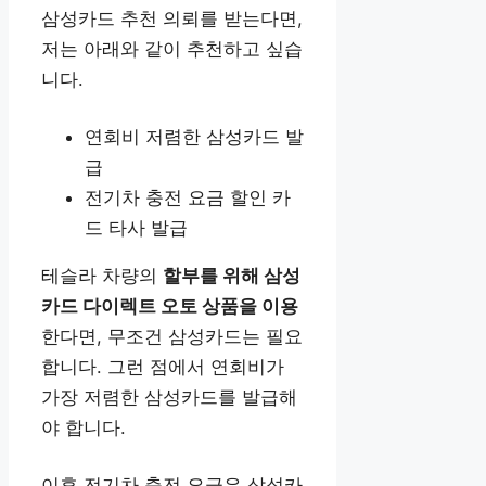
삼성카드 추천 의뢰를 받는다면,
저는 아래와 같이 추천하고 싶습
니다.
연회비 저렴한 삼성카드 발
급
전기차 충전 요금 할인 카
드 타사 발급
테슬라 차량의
할부를 위해 삼성
카드 다이렉트 오토 상품을 이용
한다면, 무조건 삼성카드는 필요
합니다. 그런 점에서 연회비가
가장 저렴한 삼성카드를 발급해
야 합니다.
이후 전기차 충전 요금은 삼성카