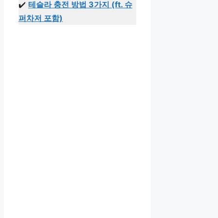
✔️
테슬라 충전 방법 3가지 (ft. 슈
퍼차저 포함)