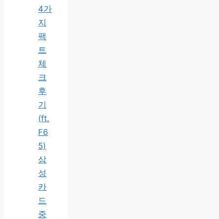
4가
지
팩
트
체
크
후
기
(ft.
F6
5)
삼
성
카
드
중