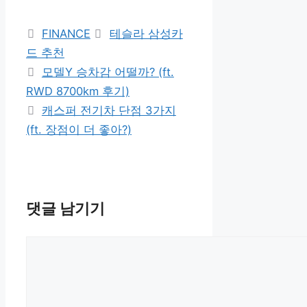
카
태
FINANCE
테슬라 삼성카
테
그
드 추천
고
모델Y 승차감 어떨까? (ft.
리
RWD 8700km 후기)
캐스퍼 전기차 단점 3가지
(ft. 장점이 더 좋아?)
댓글 남기기
댓
글