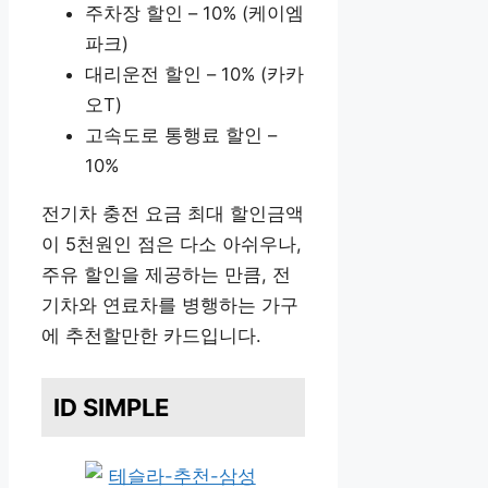
주차장 할인 – 10% (케이엠
파크)
대리운전 할인 – 10% (카카
오T)
고속도로 통행료 할인 –
10%
전기차 충전 요금 최대 할인금액
이 5천원인 점은 다소 아쉬우나,
주유 할인을 제공하는 만큼, 전
기차와 연료차를 병행하는 가구
에 추천할만한 카드입니다.
ID SIMPLE