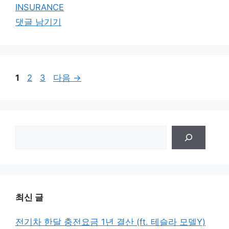
카
INSURANCE
테
댓글 남기기
고
리
페
페
페
1
2
3
다음
→
이
이
이
지
지
지
검
색
최신 글
전기차 한달 충전요금 1년 결산 (ft. 테슬라 모델Y)