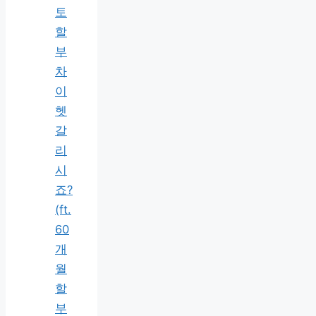
토
할
부
차
이
헷
갈
리
시
죠?
(ft.
60
개
월
할
부