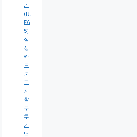
기
(ft.
F6
5)
삼
성
카
드
중
고
차
할
부
후
기
남