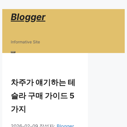
컨
Blogger
텐
츠
로
Informative Site
건
너
메
뛰
뉴
기
차주가 얘기하는 테
슬라 구매 가이드 5
가지
2026-02-09
작성자:
Blogger