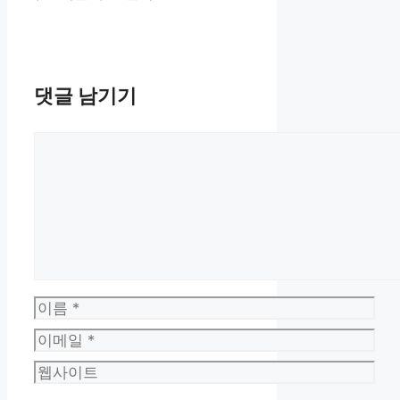
댓글 남기기
댓
글
이
름
이
메
웹
일
사