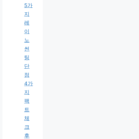
5가
지
레
이
노
썬
팅
단
점
4가
지
팩
트
체
크
후