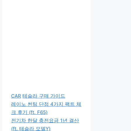
카
태
CAR
테슬라 구매 가이드
테
그
레이노 썬팅 단점 4가지 팩트 체
고
크 후기 (ft. F65)
리
전기차 한달 충전요금 1년 결산
(ft. 테슬라 모델Y)