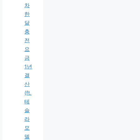
차
한
달
충
전
요
금
1년
결
산
(ft.
테
슬
라
모
델