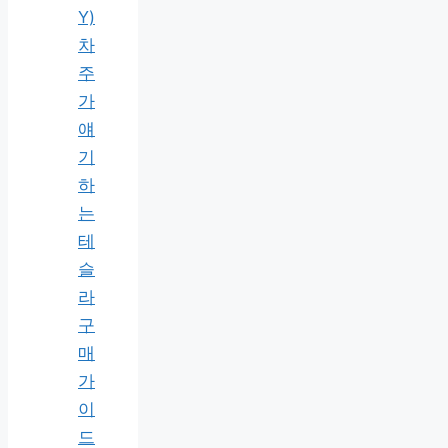
Y)
차
주
가
얘
기
하
는
테
슬
라
구
매
가
이
드