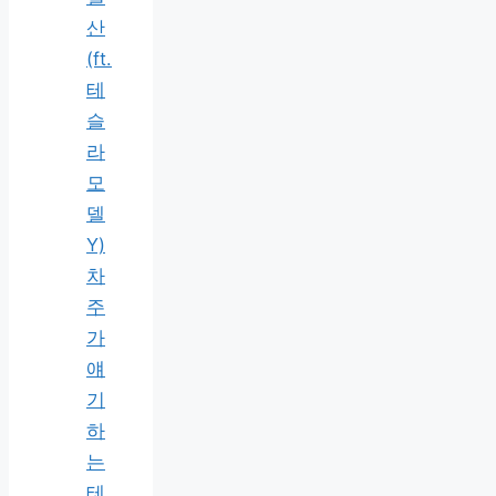
산
(ft.
테
슬
라
모
델
Y)
차
주
가
얘
기
하
는
테