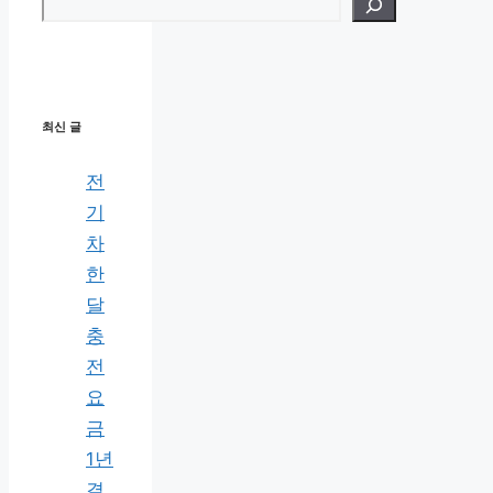
검색
최신 글
전
기
차
한
달
충
전
요
금
1년
결