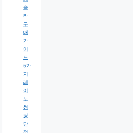
슬
라
구
매
가
이
드
5가
지
레
이
노
썬
팅
단
점