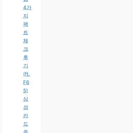
4가
지
팩
트
체
크
후
기
(ft.
F6
5)
삼
성
카
드
중