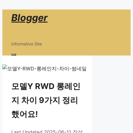
컨
Blogger
텐
츠
로
Informative Site
건
너
메
뛰
뉴
기
모델Y RWD 롱레인
지 차이 9가지 정리
했어요!
2025-06-11
작성