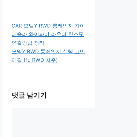
카
태
CAR
모델Y RWD 롱레인지 차이
테
그
테슬라 와이파이 라우터 핫스팟
고
연결방법 정리
리
모델Y RWD 롱레인지 선택 고민
해결 (ft. RWD 차주)
댓글 남기기
댓
글