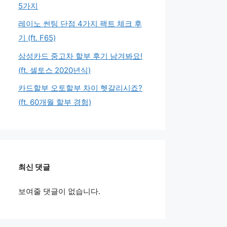
5가지
레이노 썬팅 단점 4가지 팩트 체크 후
기 (ft. F65)
삼성카드 중고차 할부 후기 남겨봐요!
(ft. 셀토스 2020년식)
카드할부 오토할부 차이 헷갈리시죠?
(ft. 60개월 할부 경험)
최신 댓글
보여줄 댓글이 없습니다.