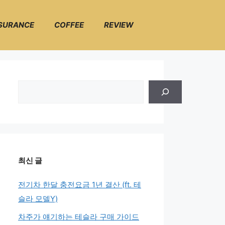
SURANCE
COFFEE
REVIEW
검
색
최신 글
전기차 한달 충전요금 1년 결산 (ft. 테
슬라 모델Y)
차주가 얘기하는 테슬라 구매 가이드