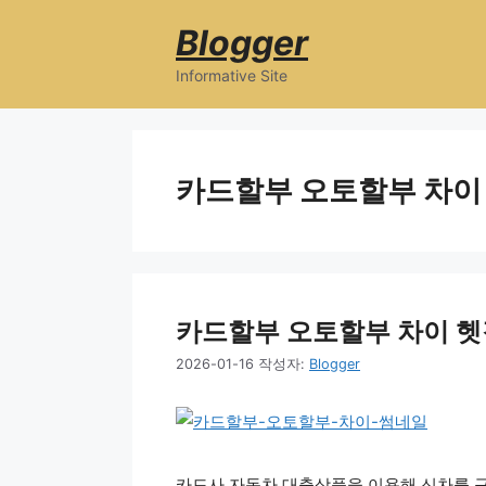
컨
Blogger
텐
츠
Informative Site
로
건
너
카드할부 오토할부 차이
뛰
기
카드할부 오토할부 차이 헷갈리
2026-01-16
작성자:
Blogger
카드사 자동차 대출상품을 이용해 신차를 