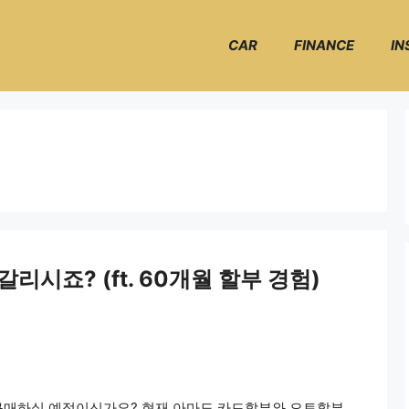
CAR
FINANCE
IN
시죠? (ft. 60개월 할부 경험)
구매하실 예정이신가요? 현재 아마도 카드할부와 오토할부