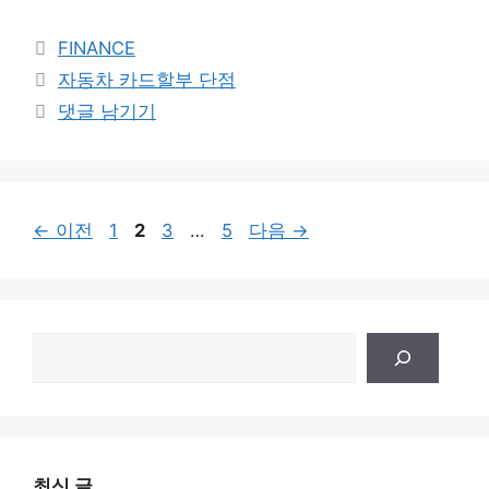
카
FINANCE
테
태
자동차 카드할부 단점
고
그
댓글 남기기
리
페
페
페
페
←
이전
1
2
3
…
5
다음
→
이
이
이
이
지
지
지
지
검
색
최신 글