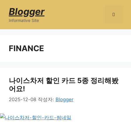
컨
Blogger
텐
츠
Informative Site
로
메
건
너
FINANCE
뉴
뛰
기
나이스차저 할인 카드 5종 정리해봤
어요!
2025-12-08
작성자:
Blogger